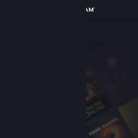
Accedi
Negozio
Comunità
Informazioni
Assistenza
Cambia la lingua
Ottieni l'app mobile di Steam
Visualizza il sito web per desktop