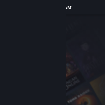
Accedi
Negozio
Comunità
Informazioni
Assistenza
Cambia la lingua
Ottieni l'app mobile di Steam
Visualizza il sito web per desktop