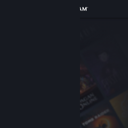
Accedi
Negozio
Comunità
Informazioni
Assistenza
Cambia la lingua
Ottieni l'app mobile di Steam
Visualizza il sito web per desktop