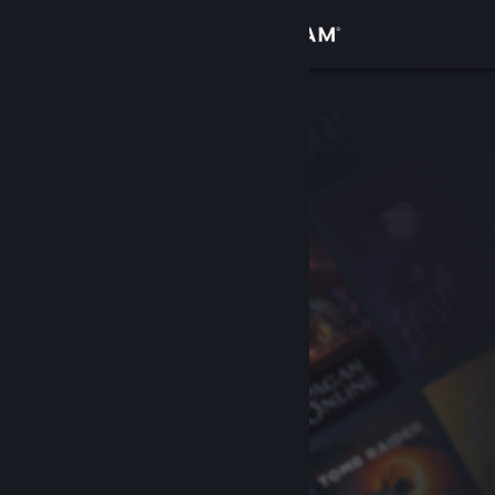
Accedi
Negozio
Comunità
Informazioni
Assistenza
Cambia la lingua
Ottieni l'app mobile di Steam
Visualizza il sito web per desktop