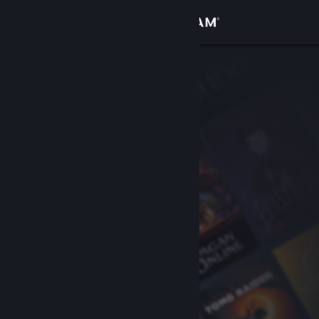
Accedi
Negozio
Comunità
Informazioni
Assistenza
Cambia la lingua
Ottieni l'app mobile di Steam
Visualizza il sito web per desktop