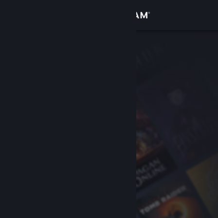
Accedi
Negozio
Comunità
Informazioni
Assistenza
Cambia la lingua
Ottieni l'app mobile di Steam
Visualizza il sito web per desktop