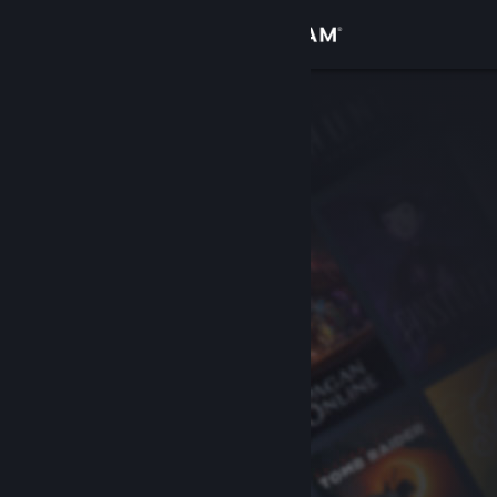
Accedi
Negozio
Comunità
Informazioni
Assistenza
Cambia la lingua
Ottieni l'app mobile di Steam
Visualizza il sito web per desktop