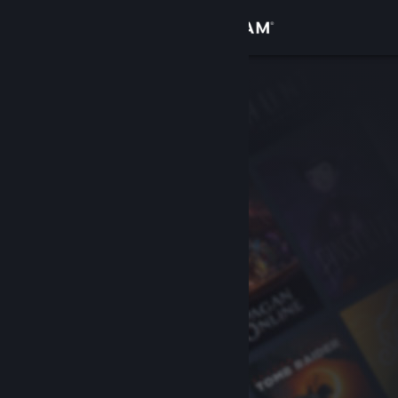
Accedi
Negozio
Comunità
Informazioni
Assistenza
Cambia la lingua
Ottieni l'app mobile di Steam
Visualizza il sito web per desktop