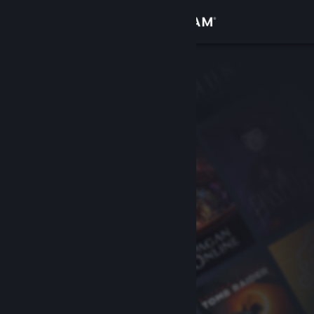
Accedi
Negozio
Comunità
Informazioni
Assistenza
Cambia la lingua
Ottieni l'app mobile di Steam
Visualizza il sito web per desktop