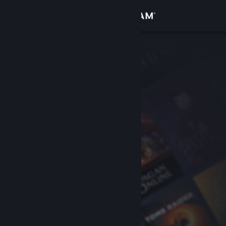
Accedi
Negozio
Comunità
Informazioni
Assistenza
Cambia la lingua
Ottieni l'app mobile di Steam
Visualizza il sito web per desktop