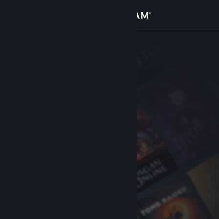
Accedi
Negozio
Comunità
Informazioni
Assistenza
Cambia la lingua
Ottieni l'app mobile di Steam
Visualizza il sito web per desktop