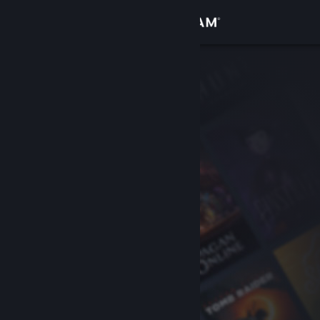
Accedi
Negozio
Comunità
Informazioni
Assistenza
Cambia la lingua
Ottieni l'app mobile di Steam
Visualizza il sito web per desktop