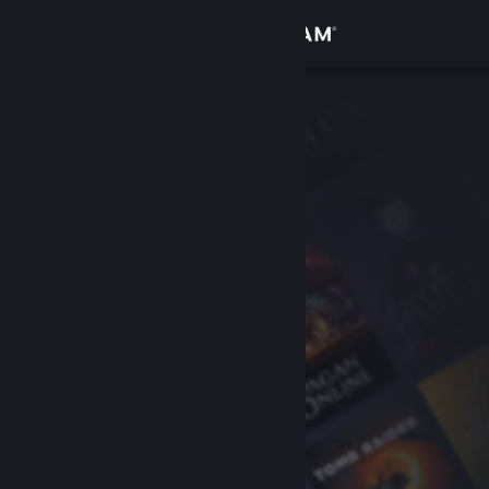
Accedi
Negozio
Comunità
Informazioni
Assistenza
Cambia la lingua
Ottieni l'app mobile di Steam
Visualizza il sito web per desktop