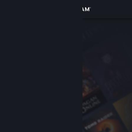
Accedi
Negozio
Comunità
Informazioni
Assistenza
Cambia la lingua
Ottieni l'app mobile di Steam
Visualizza il sito web per desktop