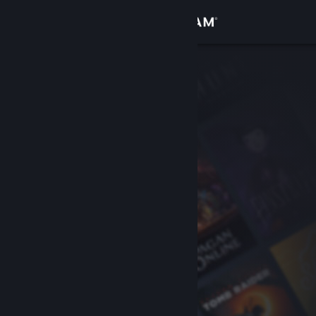
Accedi
Negozio
Comunità
Informazioni
Assistenza
Cambia la lingua
Ottieni l'app mobile di Steam
Visualizza il sito web per desktop