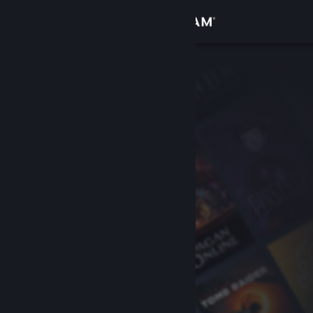
Accedi
Negozio
Comunità
Informazioni
Assistenza
Cambia la lingua
Ottieni l'app mobile di Steam
Visualizza il sito web per desktop