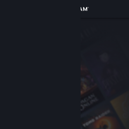
Accedi
Negozio
Comunità
Informazioni
Assistenza
Cambia la lingua
Ottieni l'app mobile di Steam
Visualizza il sito web per desktop