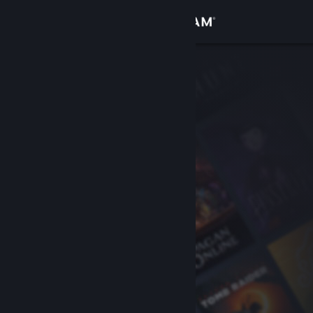
Accedi
Negozio
Comunità
Informazioni
Assistenza
Cambia la lingua
Ottieni l'app mobile di Steam
Visualizza il sito web per desktop