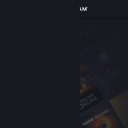
Accedi
Negozio
Comunità
Informazioni
Assistenza
Cambia la lingua
Ottieni l'app mobile di Steam
Visualizza il sito web per desktop