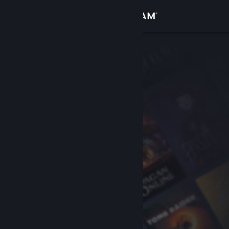
Accedi
Negozio
Comunità
Informazioni
Assistenza
Cambia la lingua
Ottieni l'app mobile di Steam
Visualizza il sito web per desktop