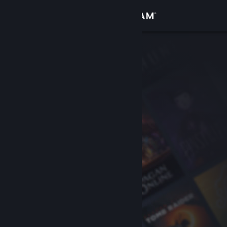
Accedi
Negozio
Comunità
Informazioni
Assistenza
Cambia la lingua
Ottieni l'app mobile di Steam
Visualizza il sito web per desktop