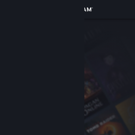
Accedi
Negozio
Comunità
Informazioni
Assistenza
Cambia la lingua
Ottieni l'app mobile di Steam
Visualizza il sito web per desktop