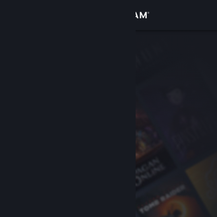
Accedi
Negozio
Comunità
Informazioni
Assistenza
Cambia la lingua
Ottieni l'app mobile di Steam
Visualizza il sito web per desktop