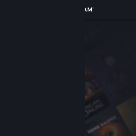
Accedi
Negozio
Comunità
Informazioni
Assistenza
Cambia la lingua
Ottieni l'app mobile di Steam
Visualizza il sito web per desktop