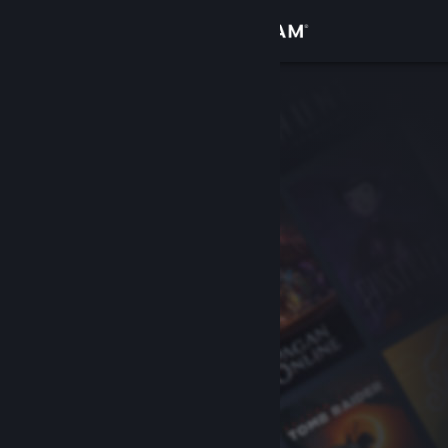
Accedi
Negozio
Comunità
Informazioni
Assistenza
Cambia la lingua
Ottieni l'app mobile di Steam
Visualizza il sito web per desktop