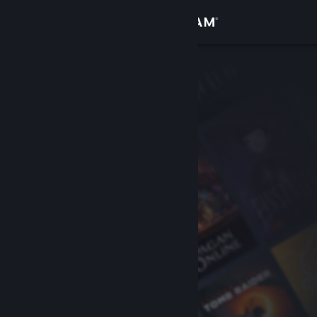
Accedi
Negozio
Comunità
Informazioni
Assistenza
Cambia la lingua
Ottieni l'app mobile di Steam
Visualizza il sito web per desktop