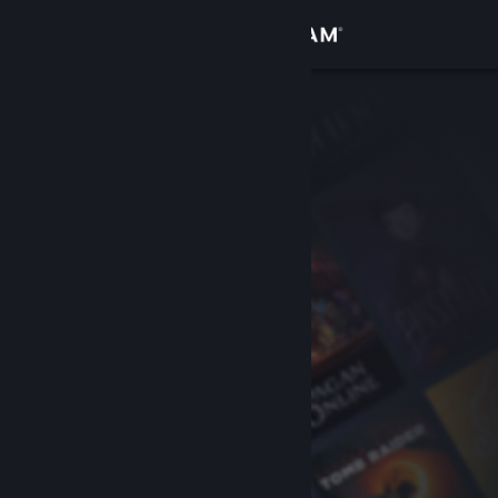
Accedi
Negozio
Comunità
Informazioni
Assistenza
Cambia la lingua
Ottieni l'app mobile di Steam
Visualizza il sito web per desktop