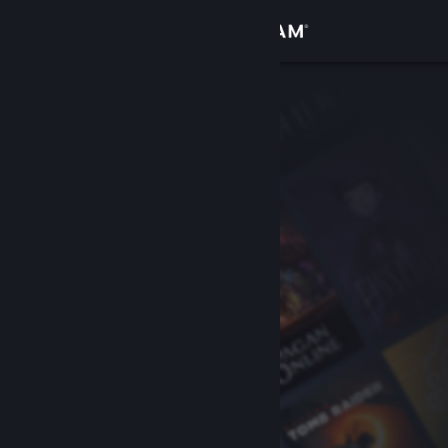
Accedi
Negozio
Comunità
Informazioni
Assistenza
Cambia la lingua
Ottieni l'app mobile di Steam
Visualizza il sito web per desktop