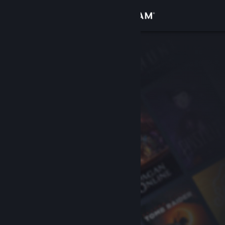
Accedi
Negozio
Comunità
Informazioni
Assistenza
Cambia la lingua
Ottieni l'app mobile di Steam
Visualizza il sito web per desktop