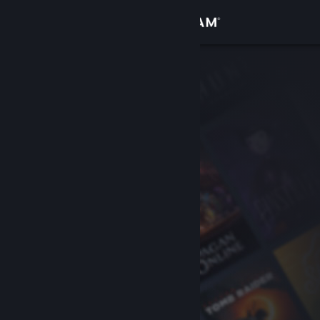
Accedi
Negozio
Comunità
Informazioni
Assistenza
Cambia la lingua
Ottieni l'app mobile di Steam
Visualizza il sito web per desktop