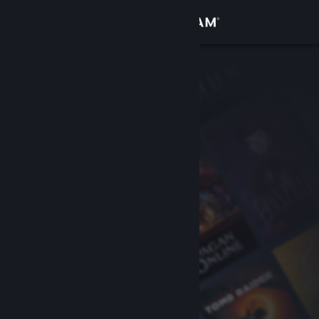
Accedi
Negozio
Comunità
Informazioni
Assistenza
Cambia la lingua
Ottieni l'app mobile di Steam
Visualizza il sito web per desktop