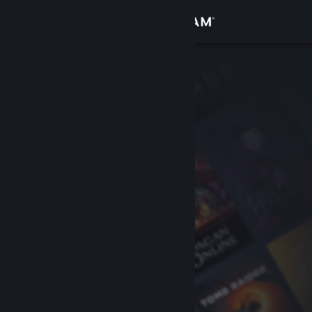
Accedi
Negozio
Comunità
Informazioni
Assistenza
Cambia la lingua
Ottieni l'app mobile di Steam
Visualizza il sito web per desktop