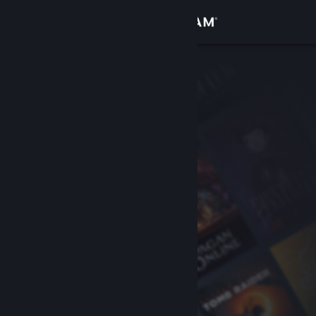
Accedi
Negozio
Comunità
Informazioni
Assistenza
Cambia la lingua
Ottieni l'app mobile di Steam
Visualizza il sito web per desktop