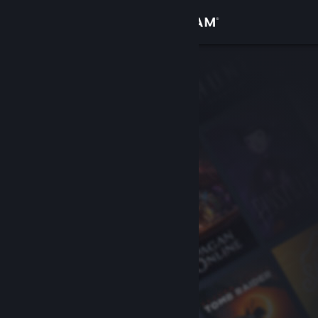
Accedi
Negozio
Comunità
Informazioni
Assistenza
Cambia la lingua
Ottieni l'app mobile di Steam
Visualizza il sito web per desktop