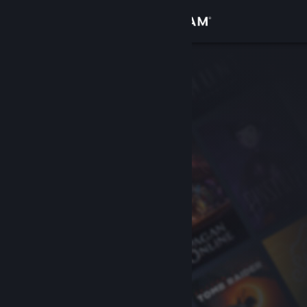
Accedi
Negozio
Comunità
Informazioni
Assistenza
Cambia la lingua
Ottieni l'app mobile di Steam
Visualizza il sito web per desktop