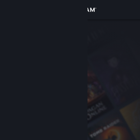
Accedi
Negozio
Comunità
Informazioni
Assistenza
Cambia la lingua
Ottieni l'app mobile di Steam
Visualizza il sito web per desktop