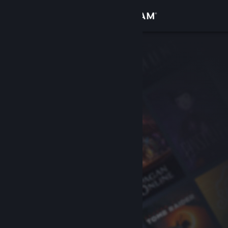
Accedi
Negozio
Comunità
Informazioni
Assistenza
Cambia la lingua
Ottieni l'app mobile di Steam
Visualizza il sito web per desktop