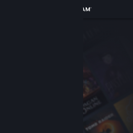
Accedi
Negozio
Comunità
Informazioni
Assistenza
Cambia la lingua
Ottieni l'app mobile di Steam
Visualizza il sito web per desktop