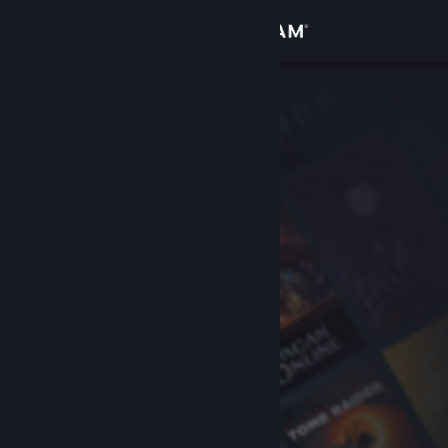
Accedi
Negozio
Comunità
Informazioni
Assistenza
Cambia la lingua
Ottieni l'app mobile di Steam
Visualizza il sito web per desktop