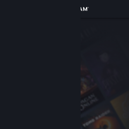
Accedi
Negozio
Comunità
Informazioni
Assistenza
Cambia la lingua
Ottieni l'app mobile di Steam
Visualizza il sito web per desktop