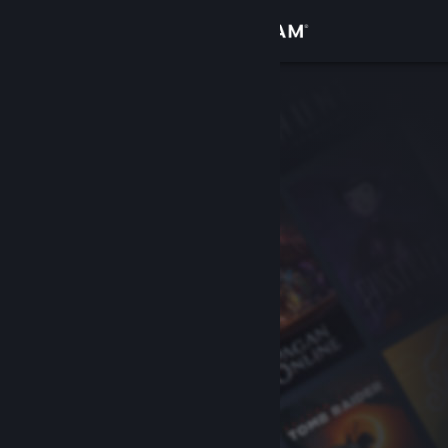
Accedi
Negozio
Comunità
Informazioni
Assistenza
Cambia la lingua
Ottieni l'app mobile di Steam
Visualizza il sito web per desktop