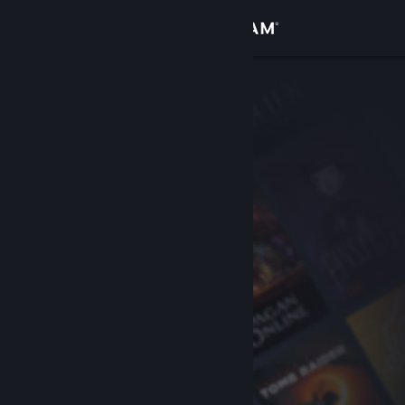
Accedi
Negozio
Comunità
Informazioni
Assistenza
Cambia la lingua
Ottieni l'app mobile di Steam
Visualizza il sito web per desktop