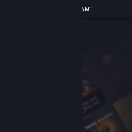
Accedi
Negozio
Comunità
Informazioni
Assistenza
Cambia la lingua
Ottieni l'app mobile di Steam
Visualizza il sito web per desktop