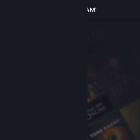
Accedi
Negozio
Comunità
Informazioni
Assistenza
Cambia la lingua
Ottieni l'app mobile di Steam
Visualizza il sito web per desktop