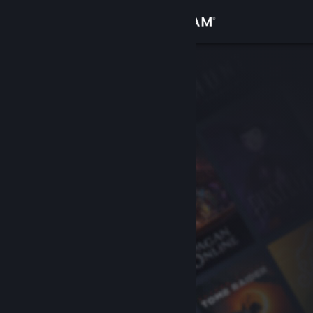
Accedi
Negozio
Comunità
Informazioni
Assistenza
Cambia la lingua
Ottieni l'app mobile di Steam
Visualizza il sito web per desktop