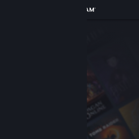
Accedi
Negozio
Comunità
Informazioni
Assistenza
Cambia la lingua
Ottieni l'app mobile di Steam
Visualizza il sito web per desktop