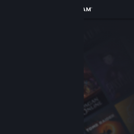
Accedi
Negozio
Comunità
Informazioni
Assistenza
Cambia la lingua
Ottieni l'app mobile di Steam
Visualizza il sito web per desktop