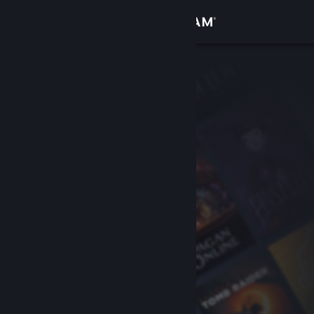
Accedi
Negozio
Comunità
Informazioni
Assistenza
Cambia la lingua
Ottieni l'app mobile di Steam
Visualizza il sito web per desktop