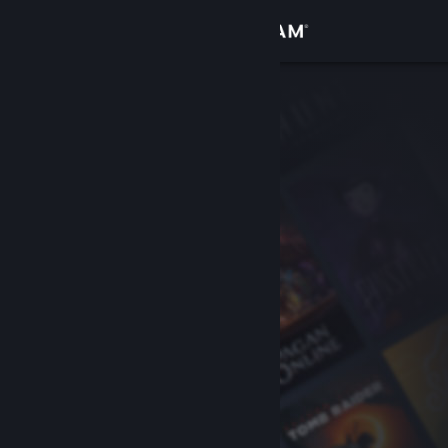
Accedi
Negozio
Comunità
Informazioni
Assistenza
Cambia la lingua
Ottieni l'app mobile di Steam
Visualizza il sito web per desktop