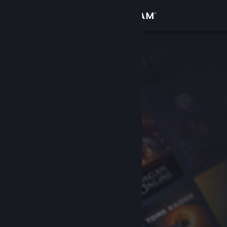
Accedi
Negozio
Comunità
Informazioni
Assistenza
Cambia la lingua
Ottieni l'app mobile di Steam
Visualizza il sito web per desktop